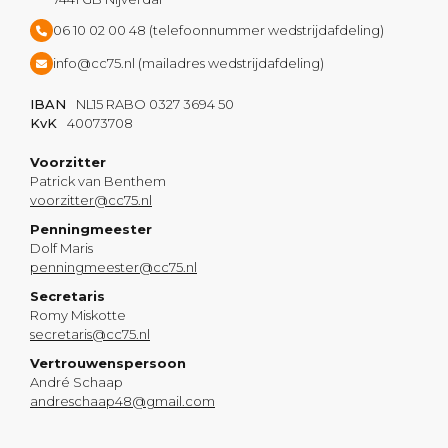
06 10 02 00 48 (telefoonnummer wedstrijdafdeling)
info@cc75.nl (mailadres wedstrijdafdeling)
IBAN
NL15 RABO 0327 3694 50
KvK
40073708
Voorzitter
Patrick van Benthem
voorzitter@cc75.nl
Penningmeester
Dolf Maris
penningmeester@cc75.nl
Secretaris
Romy Miskotte
secretaris@cc75.nl
Vertrouwenspersoon
André Schaap
andreschaap48@gmail.com