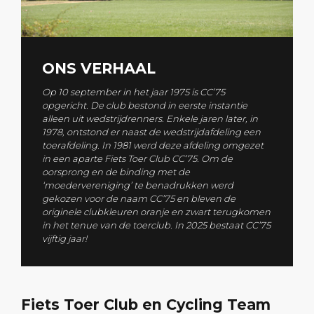
ONS VERHAAL
Op 10 september in het jaar 1975 is CC’75
opgericht. De club bestond in eerste instantie
alleen uit wedstrijdrenners. Enkele jaren later, in
1978, ontstond er naast de wedstrijdafdeling een
toerafdeling. In 1981 werd deze afdeling omgezet
in een aparte Fiets Toer Club CC’75. Om de
oorsprong en de binding met de
‘moedervereniging’ te benadrukken werd
gekozen voor de naam CC’75 en bleven de
originele clubkleuren oranje en zwart terugkomen
in het tenue van de toerclub. In 2025 bestaat CC’75
vijftig jaar!
Fiets Toer Club en Cycling Team