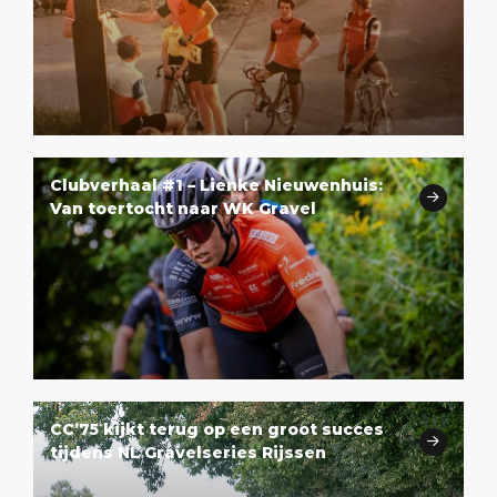
Clubverhaal #1 – Lienke Nieuwenhuis:
Van toertocht naar WK Gravel
CC’75 kijkt terug op een groot succes
tijdens NL Gravelseries Rijssen