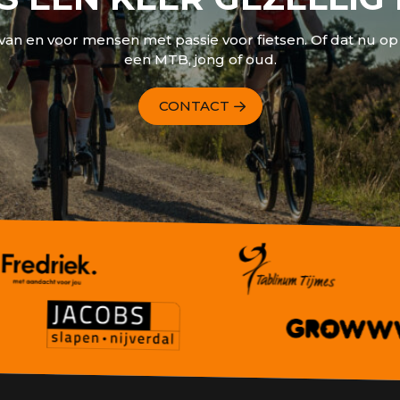
 van en voor mensen met passie voor fietsen. Of dat nu op e
een MTB, jong of oud.
CONTACT