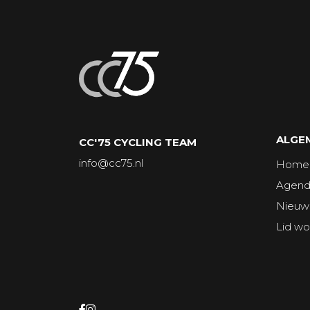
ALGEM
CC'75 CYCLING TEAM
info@cc75.nl
Home
Agen
Nieuw
Lid w