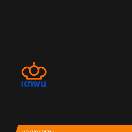
am
LID WORDEN