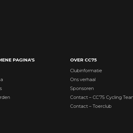
ENE PAGINA'S
OVER CC75
Clubinformatie
da
Ons verhaal
s
Sponsoren
orden
Contact – CC’75 Cycling Te
Contact – Toerclub