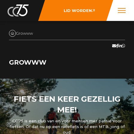
LID WORDEN
Growww
GROWWW
FIETS EEN KEER GEZELLIG
MEE!
CC’75 is een club van en voor mensen met passie voor
fietsen. Of dat nu op een racefiets is of een MTB, jong of
oud.