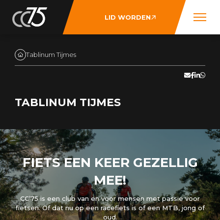
LID WORDEN
Tablinum Tijmes
TABLINUM TIJMES
FIETS EEN KEER GEZELLIG
MEE!
CC’75 is een club van en voor mensen met passie voor
fietsen. Of dat nu op een racefiets is of een MTB, jong of
oud.