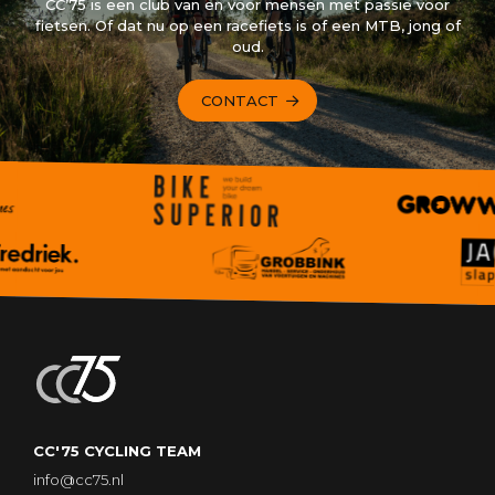
CC’75 is een club van en voor mensen met passie voor
fietsen. Of dat nu op een racefiets is of een MTB, jong of
oud.
CONTACT
CC'75 CYCLING TEAM
info@cc75.nl