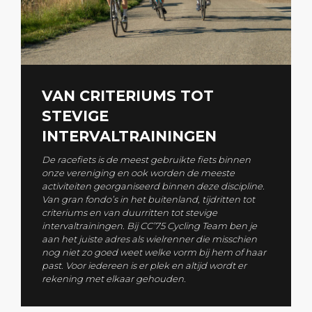
VAN CRITERIUMS TOT
STEVIGE
INTERVALTRAININGEN
De racefiets is de meest gebruikte fiets binnen
onze vereniging en ook worden de meeste
activiteiten
georganiseerd binnen deze discipline.
Van gran fondo’s in het buitenland, tijdritten tot
criteriums en van duurritten tot stevige
intervaltrainingen. Bij CC’75 Cycling Team ben je
aan het juiste adres als wielrenner die misschien
nog niet zo goed weet welke vorm bij hem of haar
past. Voor iedereen is er plek en altijd wordt er
rekening met elkaar gehouden.